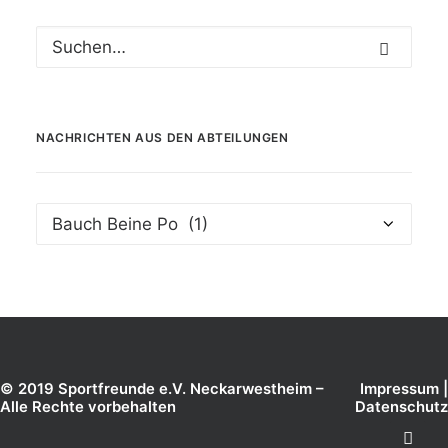
NACHRICHTEN AUS DEN ABTEILUNGEN
Nachrichten
aus
den
Abteilungen
© 2019 Sportfreunde e.V. Neckarwestheim –
Impressum
|
Alle Rechte vorbehalten
Datenschutz