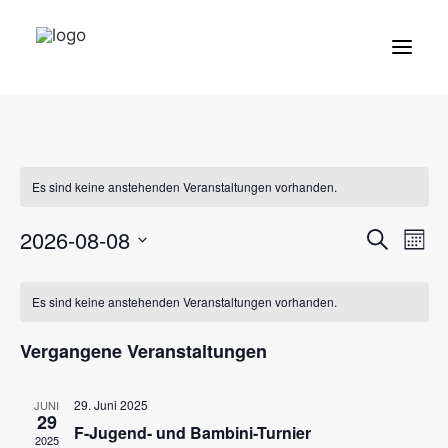
Der Verein
Abteilungen
Es sind keine anstehenden Veranstaltungen vorhanden.
Mitgliedschaft
Verans
Ve
2026-08-08
Suche
Mona
An
Sponsoren
Suche
Datum
Kalender
Na
wählen.
und
Ansprechpartner
Es sind keine anstehenden Veranstaltungen vorhanden.
von
Ansich
Veranstaltungen
Vergangene Veranstaltungen
Naviga
29. Juni 2025
JUNI
29
F-Jugend- und Bambini-Turnier
2025