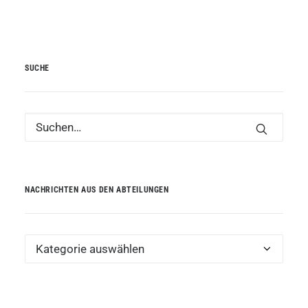
SUCHE
NACHRICHTEN AUS DEN ABTEILUNGEN
Nachrichten
aus
den
Abteilungen